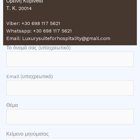
Ορεινή Κορινθία
Τ. Κ. 20014
Viber: +30 698 117 5621
Whatsapp: +30 698 117 5621
Email: Luxurysuiteforhospitality@gmail.com
Το όνομά σας (υποχρεωτικό)
Email (υποχρεωτικό)
Θέμα
Κείμενο μηνύματος