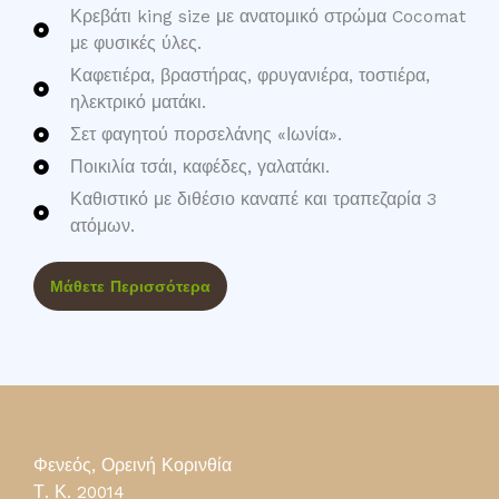
Κρεβάτι king size με ανατομικό στρώμα Cocomat
με φυσικές ύλες.
Καφετιέρα, βραστήρας, φρυγανιέρα, τοστιέρα,
ηλεκτρικό ματάκι.
Σετ φαγητού πορσελάνης «Ιωνία».
Ποικιλία τσάι, καφέδες, γαλατάκι.
Καθιστικό με διθέσιο καναπέ και τραπεζαρία 3
ατόμων.
Μάθετε Περισσότερα
Φενεός, Ορεινή Κορινθία
Τ. Κ. 20014